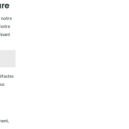
ure
r notre
 notre
minant
néfastes
lus
ment,