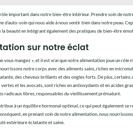
ôle important dans notre bien-être intérieur. Prendre soin de notr
e d’auto-soin qui nous aide à nous sentir bien dans notre peau. Ce
de la beauté en intégrant également des pratiques de bien-être émot
tation sur notre éclat
 vous mangez », et il est vrai que notre alimentation joue un rôle 
nourrissons notre corps avec des aliments sains, riches en micronu
tante, des cheveux brillants et des ongles forts. De plus, certains
es vertes et les avocats, sont riches en antioxydants et en acides gra
les radicaux libres, responsables du vieillissement prématuré.
ntribue à un équilibre hormonal optimal, ce qui peut également se r
nséquent, en prenant soin de notre alimentation, nous nourrissons
uté extérieure éclatante et saine.