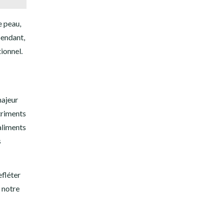
e peau,
pendant,
ionnel.
majeur
triments
 aliments
s
efléter
 notre