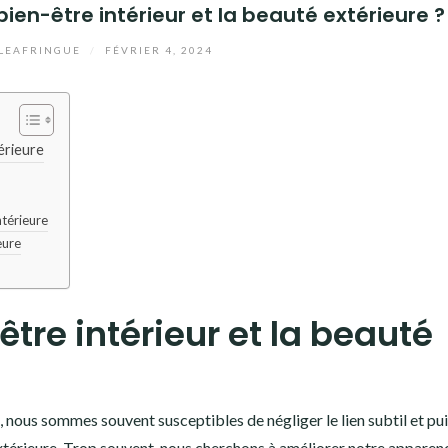
e bien-être intérieur et la beauté extérieure ?
LEAFRINGUE
/
FÉVRIER 4, 2024
térieure
ntérieure
eure
-être intérieur et la beauté
 nous sommes souvent susceptibles de négliger le lien subtil et pu
 extérieure. Trop souvent, nous cherchons à améliorer notre apparen