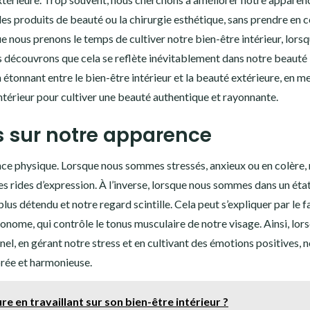
 les produits de beauté ou la chirurgie esthétique, sans prendre en
e nous prenons le temps de cultiver notre bien-être intérieur, lors
s découvrons que cela se reflète inévitablement dans notre beauté
n étonnant entre le bien-être intérieur et la beauté extérieure, en m
ntérieur pour cultiver une beauté authentique et rayonnante.
s sur notre apparence
ce physique. Lorsque nous sommes stressés, anxieux ou en colère,
es rides d’expression. À l’inverse, lorsque nous sommes dans un éta
plus détendu et notre regard scintille. Cela peut s’expliquer par le f
ome, qui contrôle le tonus musculaire de notre visage. Ainsi, lor
l, en gérant notre stress et en cultivant des émotions positives, 
brée et harmonieuse.
e en travaillant sur son bien-être intérieur ?