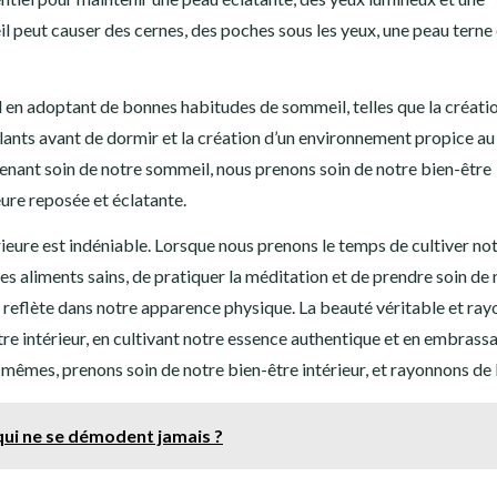
 peut causer des cernes, des poches sous les yeux, une peau terne 
l en adoptant de bonnes habitudes de sommeil, telles que la créati
lants avant de dormir et la création d’un environnement propice au
nant soin de notre sommeil, nous prenons soin de notre bien-être
eure reposée et éclatante.
érieure est indéniable. Lorsque nous prenons le temps de cultiver no
es aliments sains, de pratiquer la méditation et de prendre soin de 
e reflète dans notre apparence physique. La beauté véritable et ra
tre intérieur, en cultivant notre essence authentique et en embrass
-mêmes, prenons soin de notre bien-être intérieur, et rayonnons de
qui ne se démodent jamais ?