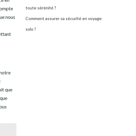
toute sérénité ?
 compte
que nous
Comment assurer sa sécurité en voyage
solo ?
ettant
 notre
t
ait que
sque
nous