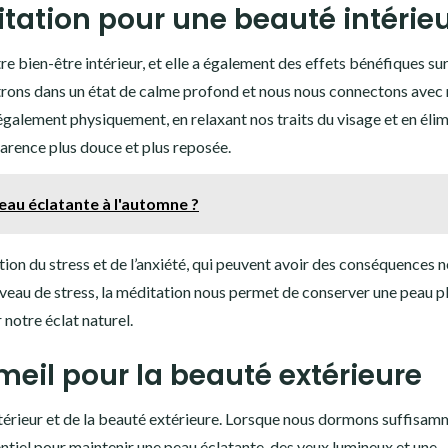
itation pour une beauté intérie
re bien-être intérieur, et elle a également des effets bénéfiques su
trons dans un état de calme profond et nous nous connectons avec
également physiquement, en relaxant nos traits du visage et en éli
parence plus douce et plus reposée.
eau éclatante à l'automne ?
tion du stress et de l’anxiété, qui peuvent avoir des conséquences 
iveau de stress, la méditation nous permet de conserver une peau p
 notre éclat naturel.
eil pour la beauté extérieure
ntérieur et de la beauté extérieure. Lorsque nous dormons suffisam
entiel pour maintenir une peau éclatante, des yeux lumineux et une