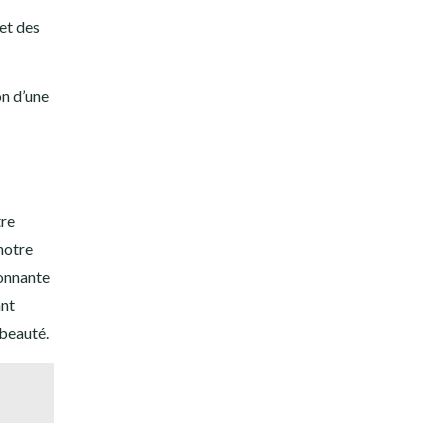
et des
on d’une
tre
notre
yonnante
ant
 beauté.